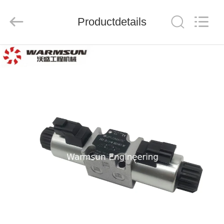
Warmsun
Engineering
Machinery
Productdetails
Co.,
LTD.
All
Rights
Reserved.
HUIS
PRODUCTEN
ONGEVEER
ONS
FABRIEKSREIS
KWALITEITSCONTROLE