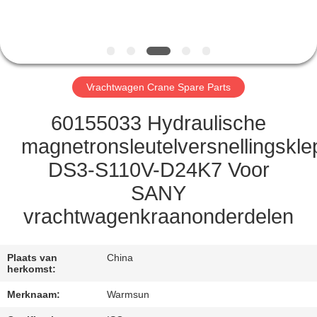
CONTACTEER
ONS
VERZOEK
Vrachtwagen Crane Spare Parts
OM EEN
CITAAT
60155033 Hydraulische
magnetronsleutelversnellingskle
SITEMAP
DS3-S110V-D24K7 Voor
SANY
PRIVACY
vrachtwagenkraanonderdelen
POLICY
Plaats van
China
herkomst:
Merknaam:
Warmsun