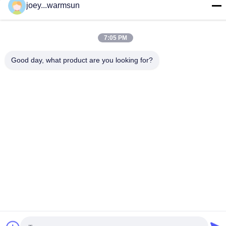
joey...warmsun
populaire categorieën
Alle
7:05 PM
Graafwerktuig Bucket Bushing
Graafwerktuig Bucket Pins
Good day, what product are you looking for?
De Tanden Van De Graafwerktuigemmer
Gebruikte Betonpomp
Gebruikte Graafmachine
SANY-Graafwerktuig Filter
SANY-Graafwerktuig Electric Parts
SANY-Graafwerktuig Hydraulic Parts
Teken in