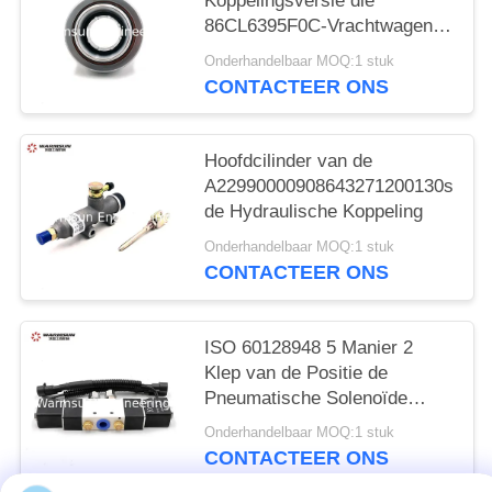
Koppelingsversie die
86CL6395F0C-Vrachtwagen
Crane Spare Parts dragen
Onderhandelbaar MOQ:1 stuk
CONTACTEER ONS
Hoofdcilinder van de
A22990000908643271200130sg
de Hydraulische Koppeling
Onderhandelbaar MOQ:1 stuk
CONTACTEER ONS
ISO 60128948 5 Manier 2
Klep van de Positie de
Pneumatische Solenoïde
B994V22008KCS017B
Onderhandelbaar MOQ:1 stuk
CONTACTEER ONS