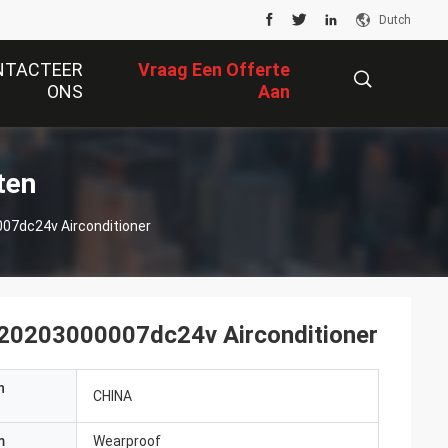
Dutch
NTACTEER
Vraag Een Offerte
ONS
Aan
描
ten
7dc24v Airconditioner
述
20203000007dc24v Airconditioner
n
CHINA
m
Wearproof