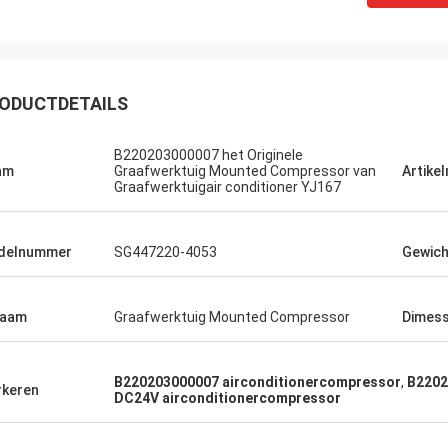
ODUCTDETAILS
B220203000007 het Originele
am
Graafwerktuig Mounted Compressor van
Artike
Graafwerktuigair conditioner YJ167
delnummer
SG447220-4053
Gewich
naam
Graafwerktuig Mounted Compressor
Dimess
B220203000007 airconditionercompressor
,
B2202
keren
DC24V airconditionercompressor
Michael
oede het kopen ervaring. 100%