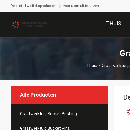
De beste kwaliteitsproducten zijn voor u om uit te kiezen
THUIS
Gr
Thuis
/
Graafwerktuig 
Alle Producten
D
Graafwerktuig Bucket Bushing
Graafwerktuig Bucket Pins