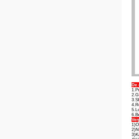
De 
1.P
2.G
3.S
4.R
5.L
6.B
Ver
1)O
2)N
3)K