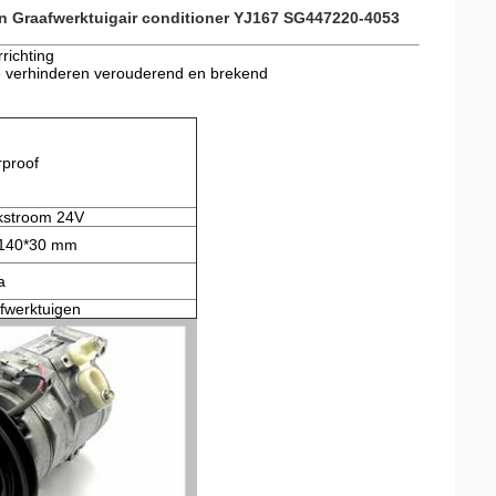
 Graafwerktuigair conditioner YJ167 SG447220-4053
rrichting
te verhinderen verouderend en brekend
proof
jkstroom 24V
140*30 mm
a
fwerktuigen