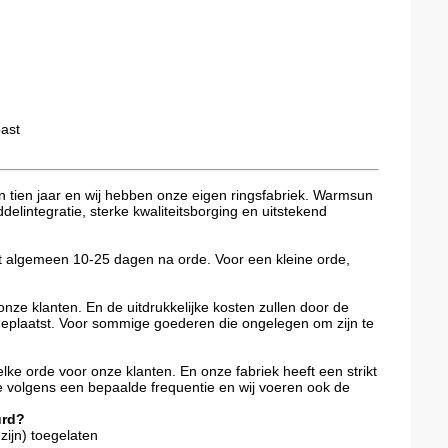
past
n tien jaar en wij hebben onze eigen ringsfabriek. Warmsun
delintegratie, sterke kwaliteitsborging en uitstekend
het algemeen 10-25 dagen na orde. Voor een kleine orde,
ze klanten. En de uitdrukkelijke kosten zullen door de
geplaatst. Voor sommige goederen die ongelegen om zijn te
lke orde voor onze klanten. En onze fabriek heeft een strikt
ie volgens een bepaalde frequentie en wij voeren ook de
urd?
zijn) toegelaten