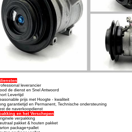
diensten
rofessional leverancier
ood de dienst en Snel Antwoord
hort Levertijd
easonable prijs met Hoogte - kwaliteit
ong garantietijd en Permanent, Technische ondersteuning
est de naverkoopdienst
pakking en het Verschepen
riginele verpakking
eutraal pakket & houten pakket
arton package+pallet