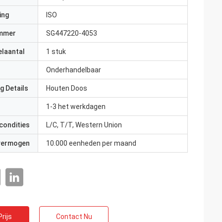
ing
ISO
mmer
SG447220-4053
elaantal
1 stuk
Onderhandelbaar
g Details
Houten Doos
1-3 het werkdagen
condities
L/C, T/T, Western Union
 vermogen
10.000 eenheden per maand
rijs
Contact Nu