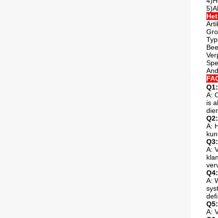
4)H
5)A
Het
Art
Gro
Typ
Bee
Ver
Spe
And
FA
Q1:
A: 
is 
die
Q2:
A: 
kun
Q3:
A: 
kla
ver
Q4:
A: 
sys
def
Q5:
A: 