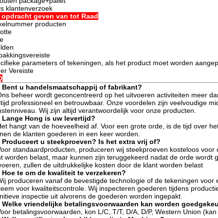
outen package+pallet
ls klantenverzoek
 opdracht geven van tot Raad
ikelnummer producten
otte
e
lden
pakkingsvereiste
cifieke parameters of tekeningen, als het product moet worden aange
er Vereiste
Q
 Bent u handelsmaatschappij of fabrikant?
Ons beheer wordt geconcentreerd op het uitvoeren activiteiten meer da
altijd professioneel en betrouwbaar. Onze voordelen zijn veelvoudige mid
nstenniveau. Wij zijn altijd verantwoordelijk voor onze producten.
 Lange Hong is uw levertijd?
Het hangt van de hoeveelheid af. Voor een grote orde, is de tijd over 
nen de klanten goederen in een keer worden.
 Produceert u steekproeven? Is het extra vrij of?
Voor standaardproducten, produceren wij steekproeven kosteloos voor on
nt worden belast, maar kunnen zijn teruggekeerd nadat de orde wordt 
voeren, zullen de uitdrukkelijke kosten door de klant worden belast
 Hoe te om de kwaliteit te verzekeren?
Wij produceren vanaf de bevestigde technologie of de tekeningen voor e
teem voor kwaliteitscontrole. Wij inspecteren goederen tijdens product
initieve inspectie uit alvorens de goederen worden ingepakt.
 Welke vriendelijke betalingsvoorwaarden kan worden goedgeke
Voor betalingsvoorwaarden, kon L/C, T/T, D/A, D/P, Western Union (kan 