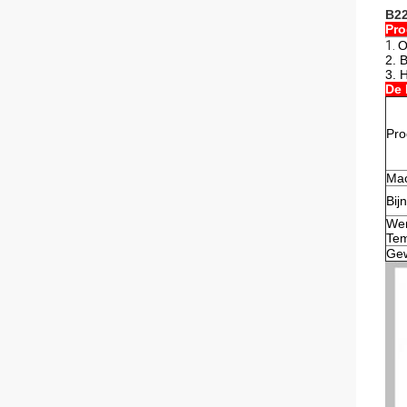
B22
Pro
1.
O
2. 
3. 
De 
Pr
Ma
Bij
We
Tem
Gew