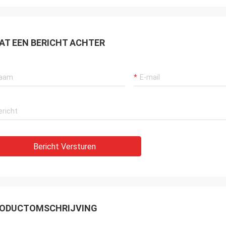
el, is de delenkwaliteit zo goed
oit.
AT EEN BERICHT ACHTER
Bericht Versturen
ODUCTOMSCHRIJVING