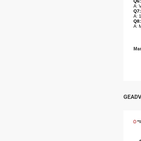
Q6:
A: 
Q7:
A: 
Q8:
A: 
Mar
GEADV