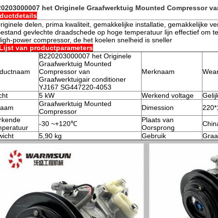
0203000007 het Originele Graafwerktuig Mounted Compressor van
ductdetails
riginele delen, prima kwaliteit, gemakkelijke installatie, gemakkelijke ve
Bestand gevlechte draadschede op hoge temperatuur lijn effectief om 
High-power compressor, de het koelen snelheid is sneller
Lijst van productparameters
B220203000007 het Originele
Graafwerktuig Mounted
oductnaam
Compressor van
Merknaam
Wear
Graafwerktuigair conditioner
YJ167 SG447220-4053
cht
5 kW
Werkend voltage
Geli
Graafwerktuig Mounted
naam
Dimession
220*
Compressor
rkende
Plaats van
-30 ~+120℃
Chin
peratuur
Oorsprong
icht
5,90 kg
Gebruik
Graa