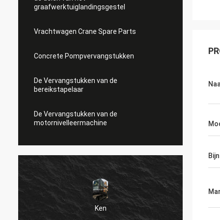
graafwerktuiglandingsgestel
Vrachtwagen Crane Spare Parts
PR
Concrete Pompvervangstukken
De Vervangstukken van de
Na
bereikstapelaar
De Vervangstukken van de
motornivelleermachine
Mo
Bij
Mar
Ken
Zeer g