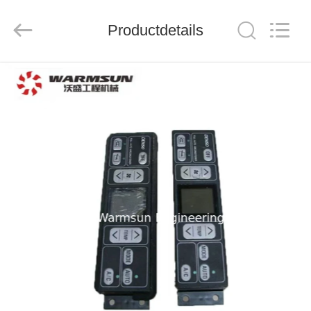
Warmsun
Engineering
Machinery
Productdetails
Co.,
LTD.
All
Rights
Reserved.
HUIS
PRODUCTEN
ONGEVEER
ONS
FABRIEKSREIS
KWALITEITSCONTROLE