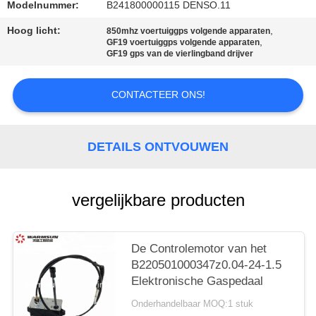
Modelnummer:
B241800000115 DENSO.11
Hoog licht:
,
850mhz voertuiggps volgende apparaten
,
GF19 voertuiggps volgende apparaten
GF19 gps van de vierlingband drijver
CONTACTEER ONS!
DETAILS ONTVOUWEN
vergelijkbare producten
De Controlemotor van het
B220501000347z0.04-24-1.5
Elektronische Gaspedaal
Onderhandelbaar MOQ:1 stuk