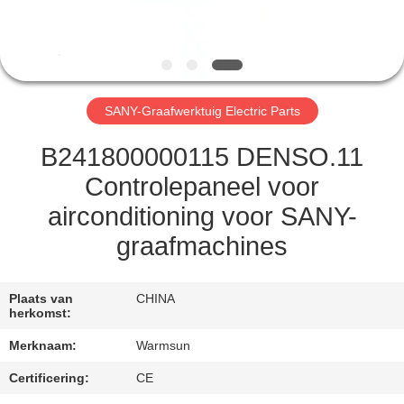
CONTACTEER
ONS
VERZOEK
SANY-Graafwerktuig Electric Parts
OM EEN
CITAAT
B241800000115 DENSO.11
Controlepaneel voor
SITEMAP
airconditioning voor SANY-
graafmachines
PRIVACY
POLICY
Plaats van
CHINA
herkomst:
Merknaam:
Warmsun
Certificering:
CE