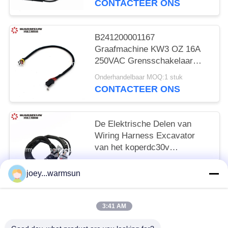
CONTACTEER ONS
B241200001167
Graafmachine KW3 OZ 16A
250VAC Grensschakelaar
Micro Schakelaar Voor SANY
Onderhandelbaar MOQ:1 stuk
CONTACTEER ONS
De Elektrische Delen van
Wiring Harness Excavator
van het koperdc30v
Graafwerktuig
Onderhandelbaar MOQ:1 stuk
joey...warmsun
CONTACTEER ONS
3:41 AM
populaire categorieën
Alle