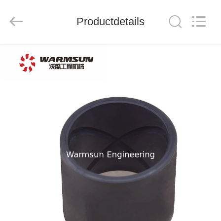
Warmsun
Engineering
Machinery
Productdetails
Co.,
LTD.
All
Rights
Reserved.
HUIS
PRODUCTEN
ONGEVEER
ONS
FABRIEKSREIS
KWALITEITSCONTROLE