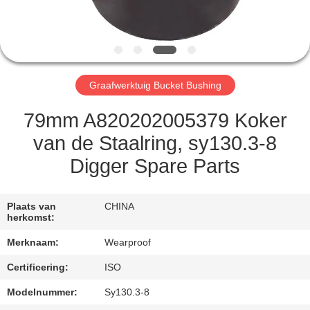
CONTACTEER
ONS
VERZOEK
Graafwerktuig Bucket Bushing
OM EEN
CITAAT
79mm A820202005379 Koker
van de Staalring, sy130.3-8
SITEMAP
Digger Spare Parts
PRIVACY
Plaats van
CHINA
herkomst:
POLICY
Merknaam:
Wearproof
Certificering:
ISO
Modelnummer:
Sy130.3-8