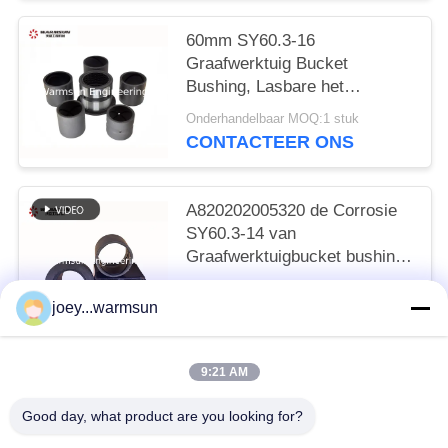
60mm SY60.3-16
Graafwerktuig Bucket
Bushing, Lasbare het
Staalringen van
Onderhandelbaar MOQ:1 stuk
A820202005321
CONTACTEER ONS
A820202005320 de Corrosie
SY60.3-14 van
Graafwerktuigbucket bushing
anti
Onderhandelbaar MOQ:1 stuk
joey...warmsun
CONTACTEER ONS
9:21 AM
populaire categorieën
Alle
Good day, what product are you looking for?